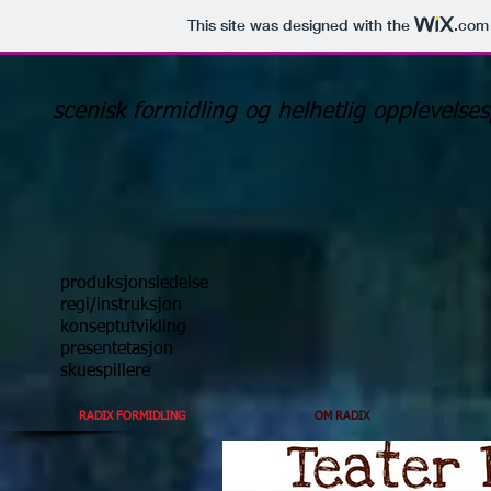
This site was designed with the
.com
scenisk formidling og helhetlig opplevelse
produksjonsledelse
regi/instruksjon
konseptutvikling
presentetasjon
skuespillere
RADIX FORMIDLING
OM RADIX