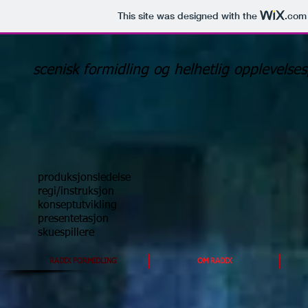
This site was designed with the
.com
scenisk formidling og helhetlig opplevelse
produksjonsledelse
regi/instruksjon
konseptutvikling
presentetasjon
skuespillere
RADIX FORMIDLING
OM RADIX