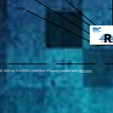
NRK
HiOA
No
© 2023 by THEATER COMPANY. Proudly created with
Wix.com