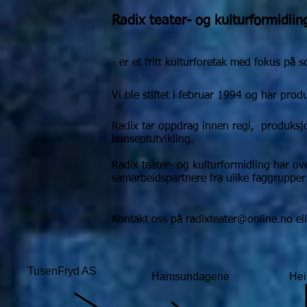
Radix teater- og kulturformidlin
- er et fritt kulturforetak med fokus på 
Vi ble stiftet i februar 1994 og har prod
Radix tar oppdrag innen regi, produksjo
konseptutvikling.
Radix teater- og kulturformidling har ove
samarbeidspartnere fra ulike faggrupper
Kontakt oss på
radixteater@online.no
el
TusenFryd AS
Hamsundagene
Hei